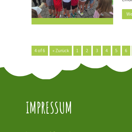
We
4 of 6
« Zurück
1
2
3
4
5
6
IMPRESSUM