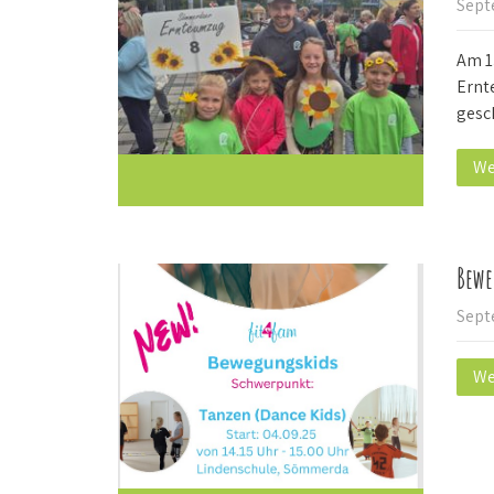
Sept
Am 1
Ernt
gesc
We
Bewe
Sept
We