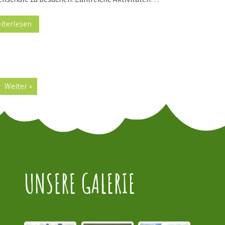
iterlesen
Weiter »
UNSERE GALERIE