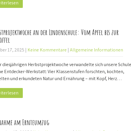
iterlesen
stprojektwoche an der Lindenschule: Vom Apfel bis zur
offel
ber 17, 2025
|
Keine Kommentare
|
Allgemeine Informationen
er diesjährigen Herbstprojektwoche verwandelte sich unsere Schul
ne Entdecker-Werkstatt: Vier Klassenstufen forschten, kochten,
elten und erkundeten Natur und Ernährung – mit Kopf, Herz…
iterlesen
lnahme am Ernteumzug