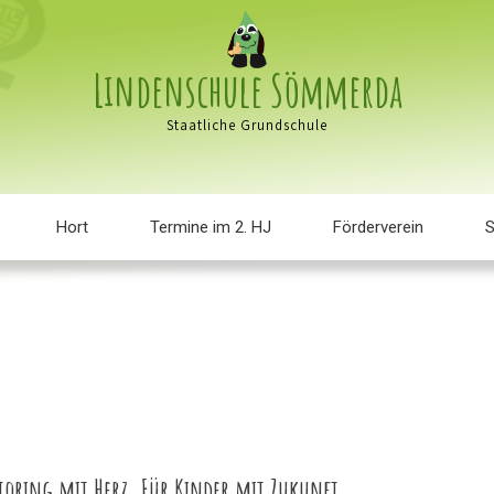
Lindenschule Sömmerda
Staatliche Grundschule
Hort
Termine im 2. HJ
Förderverein
S
oring mit Herz. Für Kinder mit Zukunft.