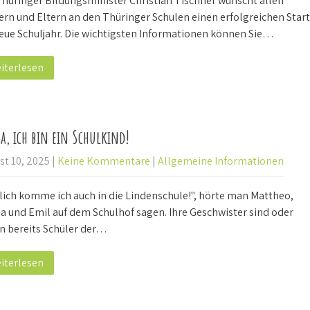
Thüringer Bildungsminister Christian Tischner wünscht allen
ern und Eltern an den Thüringer Schulen einen erfolgreichen Start
neue Schuljahr. Die wichtigsten Informationen können Sie…
iterlesen
a, ich bin ein Schulkind!
st 10, 2025
|
Keine Kommentare
|
Allgemeine Informationen
lich komme ich auch in die Lindenschule!", hörte man Mattheo,
da und Emil auf dem Schulhof sagen. Ihre Geschwister sind oder
n bereits Schüler der…
iterlesen