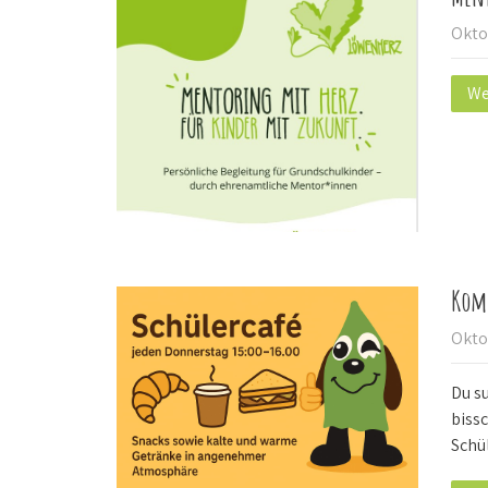
Okto
We
Komm
Okto
Du su
biss
Schü