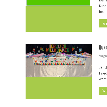
Der 
Kind
ins 
We
Hurr
Augu
„End
Frie
ware
We