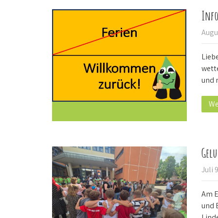
Info
Augu
Liebe
wett
und 
We
Gelu
Juli 
Am E
und 
Lind