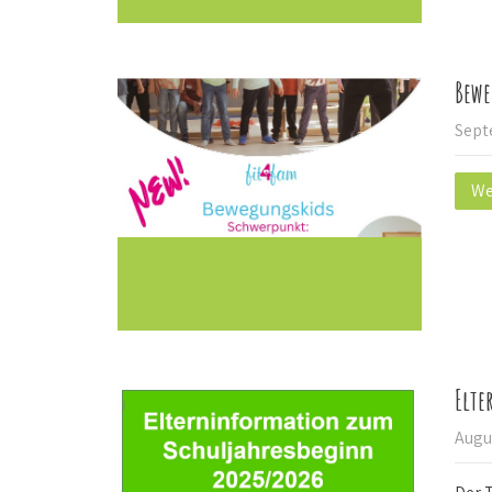
Bewe
Sept
We
Elte
Augu