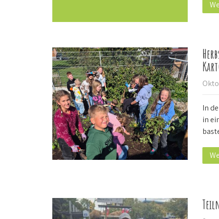
We
Herb
Kart
Okto
In d
in ei
bast
We
Tei