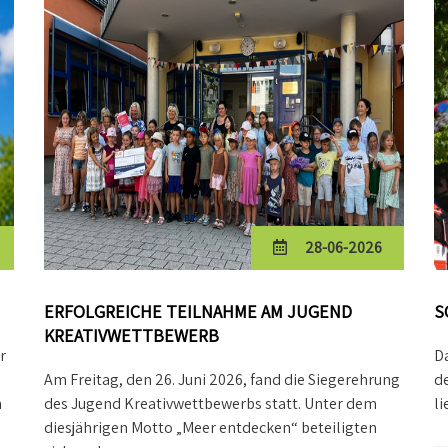
28-06-2026
ERFOLGREICHE TEILNAHME AM JUGEND
S
KREATIVWETTBEWERB
r
D
Am Freitag, den 26. Juni 2026, fand die Siegerehrung
de
n
des Jugend Kreativwettbewerbs statt. Unter dem
li
diesjährigen Motto „Meer entdecken“ beteiligten