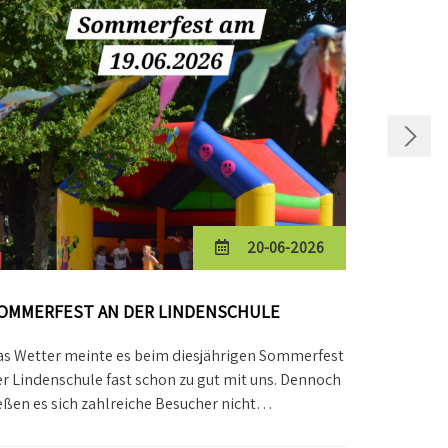
20-06-2026
OMMERFEST AN DER LINDENSCHULE
KINDERTA
as Wetter meinte es beim diesjährigen Sommerfest
Mit viel F
r Lindenschule fast schon zu gut mit uns. Dennoch
am 01.06.2
eßen es sich zahlreiche Besucher nicht…
durch die 
startete…