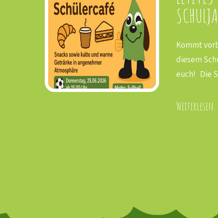
SCHULJA
ren ist der
gut bei
Kommt vorbe
en sehr
diesem Schu
euch! Die S
Weiterlesen