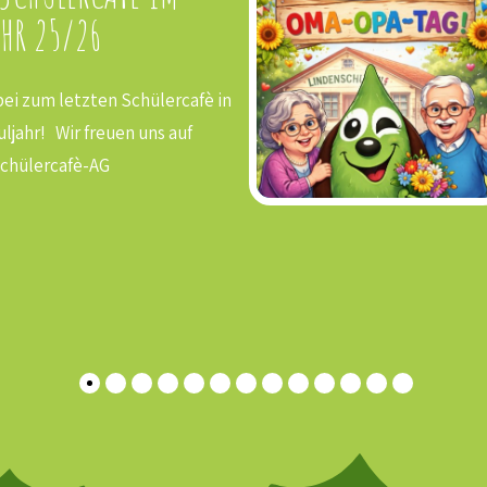
HR 25/26
i zum letzten Schülercafè in
ljahr! Wir freuen uns auf
chülercafè-AG