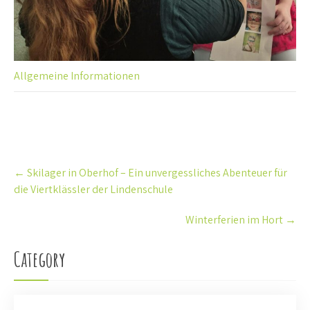
Allgemeine Informationen
Post
←
Skilager in Oberhof – Ein unvergessliches Abenteuer für
navigation
die Viertklässler der Lindenschule
Winterferien im Hort
→
Category