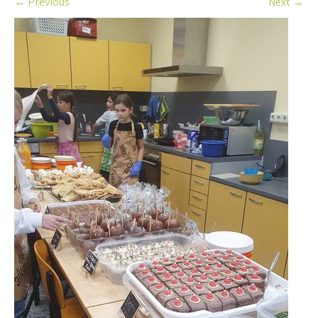
←
Previous
Next
→